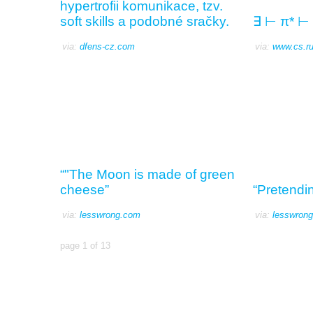
hypertrofii komunikace, tzv.
soft skills a podobné sračky.
∃ ⊢ π* ⊢
via:
dfens-cz.com
via:
www.cs.ru
“"The Moon is made of green
cheese”
“Pretendi
via:
lesswrong.com
via:
lesswron
page 1 of 13