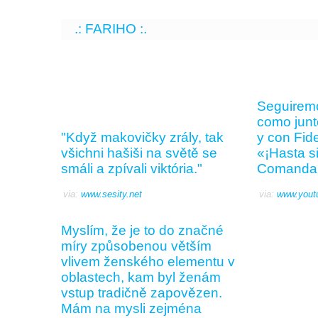
.: FARIHO :.
Seguiremo
como junt
"Když makovičky zrály, tak
y con Fid
všichni hašiši na světě se
«¡Hasta s
smáli a zpívali viktória."
Comandan
via:
www.sesity.net
via:
www.yout
Myslím, že je to do značné
míry způsobenou větším
vlivem ženského elementu v
oblastech, kam byl ženám
vstup tradičně zapovězen.
Mám na mysli zejména